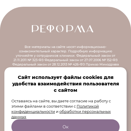
Все материалы на сайте носят информационно-
ознакомительный характер.
Подробную информацию
уточняйте у сотрудников клиники.
Федеральный закон от
21.11.2011 № 323-ФЗ
Федеральный закон от 27.07.2006 № 152-ФЗ
Федеральный закон от 28.12.2013 № 426-ФЗ
Приказ Минздрава
России от 30.12.2014 № 956н
Распоряжение правительства РФ от
12.10.2019 № 2406-р
Сайт использует файлы cookies для
© 2026 ООО «Реформа
удобства взаимодействия пользователя
Екатеринбург» 620000,
с сайтом
Свердловская область, г
Екатеринбург, ул. Маршала
Оставаясь на сайте, вы даете согласие на работу с
Жукова, д. 13, пом. 8-10
этими файлами в соответствии
с
Политикой
конфиденциальности
и
обработки персональных
данных
Ок