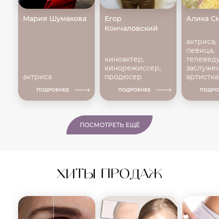
Мария Шумакова
Егор
Алика С
Кончаловский
актриса,
певица,
киноактер,
телеведу
кинорежиссер,
заслуже
актриса
продюсер
артистк
ПОСМОТРЕТЬ ЕЩЁ
ХИТЫ ПРОДАЖ