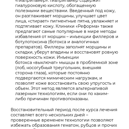
«Гиалрипайер». Гиалрипайер содержит
гиалуроновую кислоту, обогащенную
полезными веществами. Введенный под кожу,
он разглаживает морщины, улучшает цвет
лица, «стирает» пигментные пятна, увлажняет и
подтягивает кожу. Клиники «Реформа» также
предлагают самые популярные в мире методы
избавления от морщин – инъекции филлеров и
ботулотоксина (ботокса и аналогичных
препаратов). Филлеры заполнят морщины и
складки, уберут впадины и восстановят ровную
поверхность кожи. Инъекции
ботокса «выключат» мышцы в проблемной зоне
(лоб, носогубный треугольник, внешняя
сторона глаза), которые постоянно
подвергаются мимическим нагрузкам, и
позволят коже восстановить свою упругость и
объем. Этот метод является альтернативой
лазерным технологиям, если они по каким-
либо причинам противопоказаны.
Восстановительный период после курса лечения
составляет всего нескольких дней –
проверенные временем технологии позволяют
избежать образования гематом, рубцов и прочих