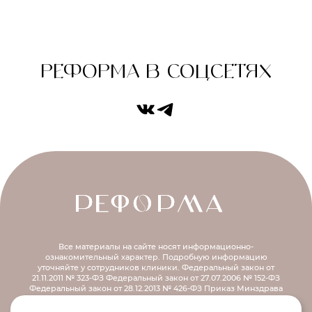
РЕФОРМА В СОЦСЕТЯХ
Все материалы на сайте носят информационно-
ознакомительный характер.
Подробную информацию
уточняйте у сотрудников клиники.
Федеральный закон от
21.11.2011 № 323-ФЗ
Федеральный закон от 27.07.2006 № 152-ФЗ
Федеральный закон от 28.12.2013 № 426-ФЗ
Приказ Минздрава
России от 30.12.2014 № 956н
Распоряжение правительства РФ от
12.10.2019 № 2406-р