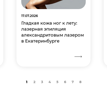
17.07.2026
Гладкая кожа ног к лету:
лазерная эпиляция
александритовым лазером
в Екатеринбурге
1
2
3
4
5
6
7
8