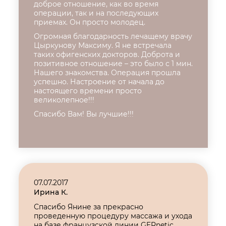
доброе отношение, как во время
операции, так и на последующих
приемах. Он просто молодец.
Огромная благодарность лечащему врачу
Цыркунову Максиму. Я не встречала
таких офигенских докторов. Доброта и
позитивное отношение – это было с 1 мин.
Нашего знакомства. Операция прошла
успешно. Настроение от начала до
настоящего времени просто
великолепное!!!
Спасибо Вам! Вы лучшие!!!
07.07.2017
Ирина К.
Спасибо Янине за прекрасно
проведенную процедуру массажа и ухода
на базе французской линии GERnetic.