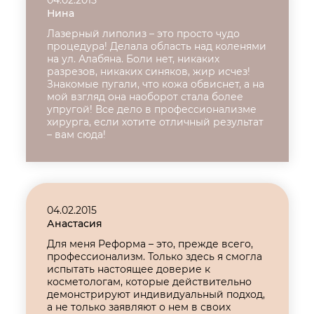
04.02.2015
Нина
Лазерный липолиз – это просто чудо
процедура! Делала область над коленями
на ул. Алабяна. Боли нет, никаких
разрезов, никаких синяков, жир исчез!
Знакомые пугали, что кожа обвиснет, а на
мой взгляд она наоборот стала более
упругой! Все дело в профессионализме
хирурга, если хотите отличный результат
– вам сюда!
04.02.2015
Анастасия
Для меня Реформа – это, прежде всего,
профессионализм. Только здесь я смогла
испытать настоящее доверие к
косметологам, которые действительно
демонстрируют индивидуальный подход,
а не только заявляют о нем в своих