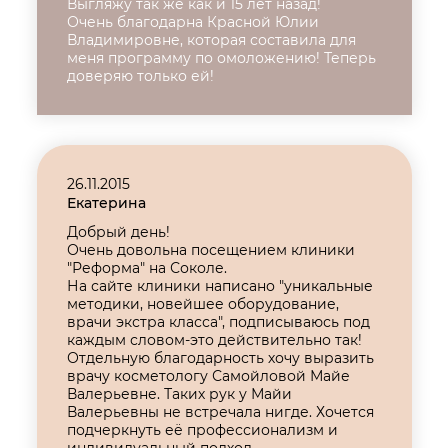
Выгляжу так же как и 15 лет назад!
Очень благодарна Красной Юлии
Владимировне, которая составила для
меня программу по омоложению! Теперь
доверяю только ей!
26.11.2015
Екатерина
Добрый день!
Очень довольна посещением клиники
"Реформа" на Соколе.
На сайте клиники написано "уникальные
методики, новейшее оборудование,
врачи экстра класса", подписываюсь под
каждым словом-это действительно так!
Отдельную благодарность хочу выразить
врачу косметологу Самойловой Майе
Валерьевне. Таких рук у Майи
Валерьевны не встречала нигде. Хочется
подчеркнуть её профессионализм и