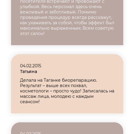
посетителя встречают и провожают с
улыбкой. Весь персонал здесь очень
вежливый и заботливый. Помимо
проведения процедур всегда расскажут,
как ухаживать за собой, чтобы эффект был
максимально выраженным. Всем советую
этот салон!
04.02.2015
Татьяна
Делала на Таганке биорепарацию.
Результат – выше всех похвал,
косметологи – просто чудо! Записалась на
массаж лица, молодею с каждым
сеансом!