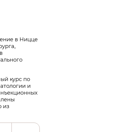
ение в Ницце
рурга,
в
тального
ый курс по
атологии и
 инъекционных
плены
о из