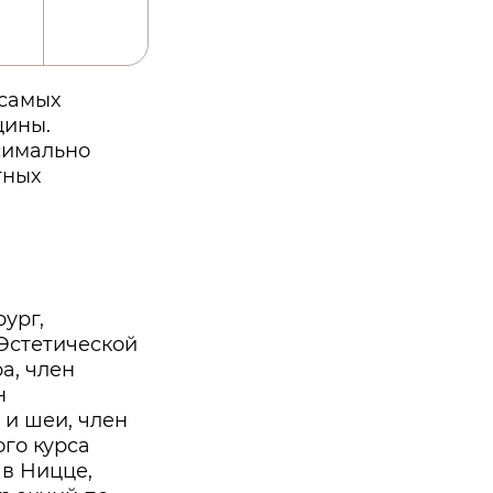
 самых
цины.
симально
тных
ург,
 Эстетической
а, член
н
 и шеи, член
го курса
 в Ницце,