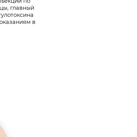
нъекций по
цы, главный
тулотоксина
показаниям в