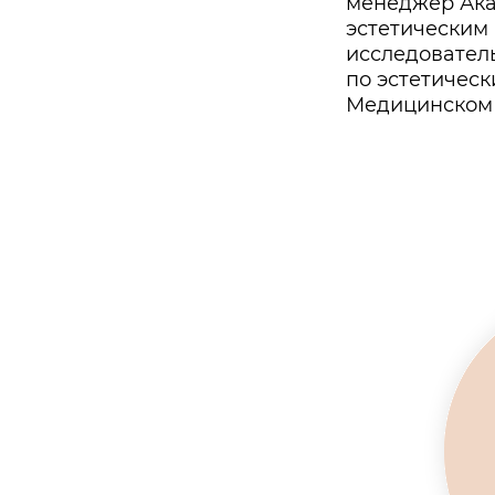
менеджер Ака
эстетическим
исследовател
по эстетичес
Медицинском 