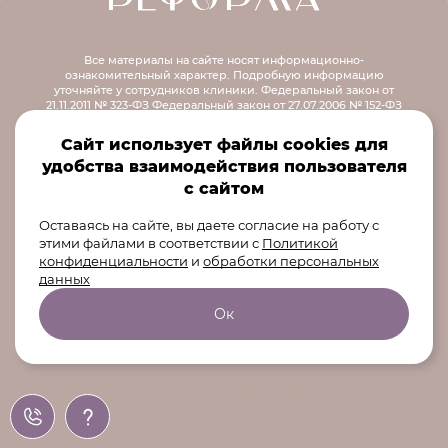
Все материалы на сайте носят информационно-
ознакомительный характер.
Подробную информацию
уточняйте у сотрудников клиники.
Федеральный закон от
21.11.2011 № 323-ФЗ
Федеральный закон от 27.07.2006 № 152-ФЗ
Федеральный закон от 28.12.2013 № 426-ФЗ
Приказ Минздрава
России от 30.12.2014 № 956н
Распоряжение правительства РФ от
Сайт использует файлы cookies для
12.10.2019 № 2406-р
удобства взаимодействия пользователя
© 2026 ООО «Центр Реформа»
107078, город Москва, Садовая-
с сайтом
Спасская ул, д. 18 стр. 1, помещ.
Оставаясь на сайте, вы даете согласие на работу с
1/1
этими файлами в соответствии
с
Политикой
конфиденциальности
и
обработки персональных
данных
Ок
Карточка организации
Политика конфиденциальности