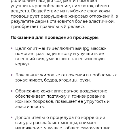
роликовые насадки создают и помогают
улучшить кровообращение, лимфоток, обмен
веществ. Воздействие на глубокие слои кожи
провоцирует разрушение жировых отложений, в
результате дерма становится более эластичной,
приобретает правильный рельеф.
Показания для проведения процедуры:
Целлюлит – антицеллюлитный lpg массаж
помогает разгладить кожу и улучшить ее
внешний вид, уменьшить «апельсиновую
корку».
Локальные жировые отложения в проблемных
зонах: живот, бедра, ягодицы, руки.
Обвисание кожи: аппаратное воздействие
обеспечивает подтяжку и тонизирование
кожных покровов, повышает ее упругость и
эластичность.
Дополнительно процедура по коррекции
фигуры расслабляет мышцы, снимает
напряжение, улучшает общее самочувствие.