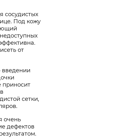
я сосудистых
лице. Под кожу
вающий
, недоступных
эффективна.
исеть от
 введении
дочки
е приносит
ов
дистой сетки,
ляров.
я очень
ие дефектов
результатом.