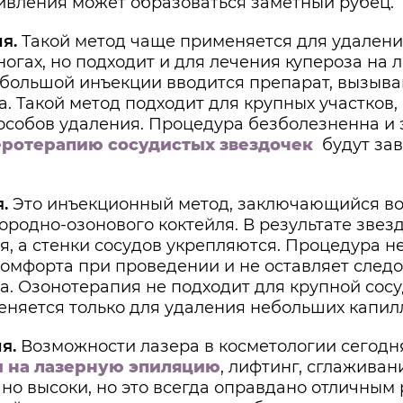
ивления может образоваться заметный рубец.
я.
Такой метод чаще применяется для удалени
ногах, но подходит и для лечения купероза на 
большой инъекции вводится препарат, вызы
а. Такой метод подходит для крупных участков
пособов удаления. Процедура безболезненна и 
еротерапию сосудистых звездочек
будут зав
.
Это инъекционный метод, заключающийся во
ородно-озонового коктейля. В результате звез
, а стенки сосудов укрепляются. Процедура н
комфорта при проведении и не оставляет след
. Озонотерапия не подходит для крупной сосу
еняется только для удаления небольших капил
я.
Возможности лазера в косметологии сегодн
 на лазерную эпиляцию
, лифтинг, сглаживан
но высоки, но это всегда оправдано отличным 