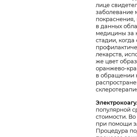
лице свидетел
заболевание 
покраснения, 
в данных обла
медицины за к
стадии, когда
профилактиче
лекарств, исп
же цвет образ
оранжево-крас
в обращении 
распростране
склеротерапия
Электрокоагу
популярной с
стоимости. В
при помощи э
Процедура под