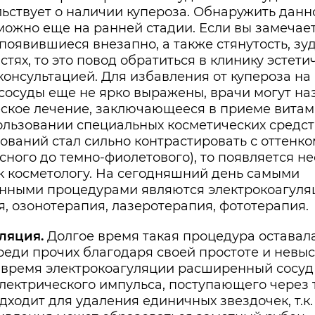
ьствует о наличии купероза. Обнаружить данн
можно еще на ранней стадии. Если вы замечае
появившиеся внезапно, а также стянутость, з
стях, то это повод обратиться в клинику эстети
онсультацией. Для избавления от купероза на
 сосуды еще не ярко выражены, врачи могут на
ское лечение, заключающееся в приеме витам
ользовании специальных косметических средств 
ований стал сильно контрастировать с оттенко
ного до темно-фиолетового), то появляется н
к косметологу. На сегодняшний день самыми
нными процедурами являются электрокоагуля
, озонотерапия, лазеротерапия, фототерапия.
ляция.
Долгое время такая процедура оставал
реди прочих благодаря своей простоте и невы
о время электрокоагуляции расширенный сосу
лектрического импульса, поступающего через т
ходит для удаления единичных звездочек, т.к.