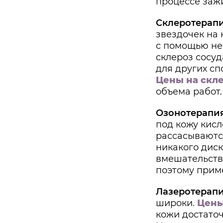
процессе заж
Склеротерапи
звездочек на 
с помощью не
склероз сосуд
для других с
Цены на скл
объема работ.
Озонотерапия
под кожу кисл
рассасываются
никакого дис
вмешательства
поэтому прим
Лазеротерапи
широки.
Цены
кожи достаточ