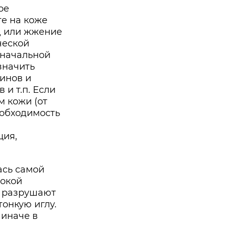
ое
те на коже
уд или жжение
ческой
 начальной
значить
инов и
и т.п. Если
м кожи (от
еобходимость
ция,
ась самой
сокой
д разрушают
онкую иглу.
 иначе в