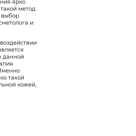
ния ярко
 такой метод
й выбор
осметолога и
 воздействии
является
ю данной
рапия
 Именно
ко такой
льной кожей,