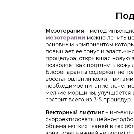
Под
Мезотерапия
– метод инъекци
мезотерапии
можно лечить це
основным компонентом которых
повышает ее тонус и эластично
процедура, открывшая новую э
позволяет как подтянуть кожу 
Биорепаранты содержат не тол
восстановления кожи – витами
необходимое питание, лечение
мелкие морщины, улучшается ц
состоит всего из 3-5 процедур.
Векторный лифтинг
– инъекци
скорректировать шейно-подбо
объема мягких тканей в тех обл
зона, края нижней челюсти) с