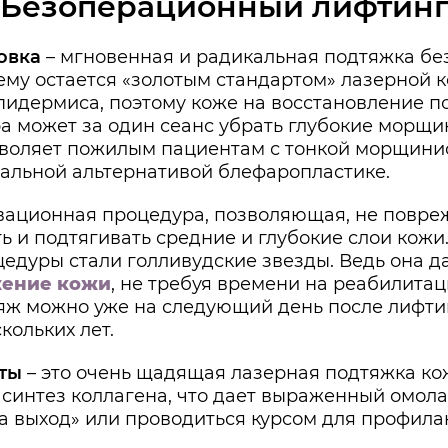
Безоперационный лифтин
овка
– мгновенная и радикальная подтяжка бе
ему остается «золотым стандартом» лазерной 
идермиса, поэтому коже на восстановление по
ра может за один сеанс убрать глубокие морщи
озволяет пожилым пациентам с тонкой морщини
реальной альтернативой блефаропластике.
вационная процедура, позволяющая, не повре
 и подтягивать средние и глубокие слои кожи
цедуры стали голливудские звезды. Ведь она 
ение кожи
, не требуя времени на реабилита
ияж можно уже на следующий день после лифти
кольких лет.
ты
– это очень щадящая лазерная подтяжка ко
 синтез коллагена, что дает выраженный омо
а выход» или проводиться курсом для профила