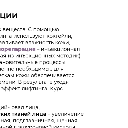
ации
х веществ. С помощью
инга используют коктейли,
авливает влажность кожи,
иорепарация
– инъекционная
ая из инъекционных методик)
становительные процессы.
зненно необходимые для
леткам кожи обеспечивается
мени. В результате уходят
 эффект лифтинга. Курс
ий» овал лица,
ких тканей лица
–
увеличение
очная, подглазничная, щечная
нной гиалуроновой кислоты.