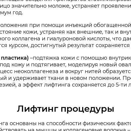
ицо значительно моложе, устраняет проявлени
мум год.
моложения при помощи инъекций обогащенной 
тояние кожи, устраняя как внешние, так и вн
ного коллагена и гиалуроновой кислоты, что д
я курсом, достигнутый результат сохраняется 
 пластика)
–подтяжка кожи с помощью внутрик
под кожу и подтягивает, моделируя новый овал
цесс неоколлагенеза и вокруг нитей образуетс
рый и удерживает ткани в новом положении. П
зией, а эффект лифтинга сохраняется до 5-ти л
Лифтинг процедуры
га основаны на способности физических факто
ействовать на мышцы и коллагеновые волокна –