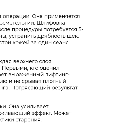
г
з операции. Она применяется
косметологии. Шлифовка
сле процедуры потребуется 5-
ны, устранить дряблость щек,
стой кожей за один сеанс
ждая верхнего слоя
. Первыми, кто оценил
дает выраженный лифтинг-
цию и не срывая плотный
нга. Потрясающий результат
жи. Она усиливает
лаживающий эффект. Может
ктики старения.