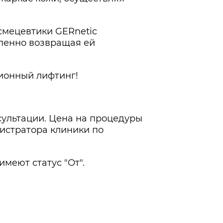
смецевтики GERnetic
епенно возвращая ей
ионный лифтинг!
сультации. Цена на процедуры
нистратора клиники по
меют статус "От".