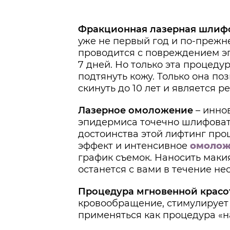
Фракционная лазерная шлиф
уже не первый год и по-прежн
проводится с повреждением эп
7 дней. Но только эта процеду
подтянуть кожу. Только она п
скинуть до 10 лет и является 
Лазерное омоложение
– инно
эпидермиса точечно шлифовать
достоинства этой лифтинг про
эффект и интенсивное
омолож
график съемок. Наносить мак
останется с вами в течение нес
Процедура мгновенной красо
кровообращение, стимулирует
применяться как процедура «н