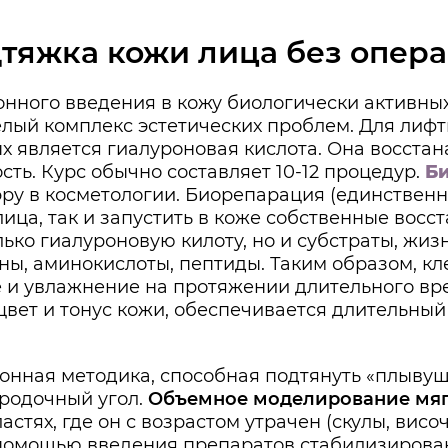
тяжка кожи лица без опер
онного введения в кожу биологически активны
лый комплекс эстетических проблем. Для лифт
 является гиалуроновая кислота. Она восстан
сть. Курс обычно составляет 10-12 процедур.
Б
ру в косметологии. Биорепарация (единственн
лица, так и запустить в коже собственные вос
ько гиалуроновую килоту, но и субстраты, жи
ны, аминокислоты, пептиды. Таким образом, к
 и увлажнение на протяжении длительного вре
вет и тонус кожи, обеспечивается длительный
онная методика, способная подтянуть «плывущ
родочный угол.
Объемное моделирование мяг
астях, где он с возрастом утрачен (скулы, вис
 помощью введения препаратов стабилизирова