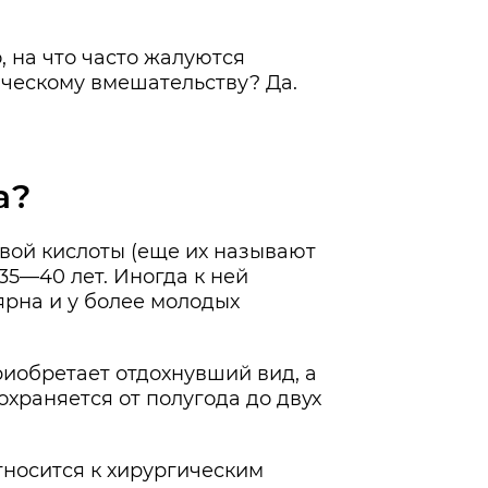
, на что часто жалуются
ическому вмешательству? Да.
а?
овой кислоты (еще их называют
5—40 лет. Иногда к ней
ярна и у более молодых
иобретает отдохнувший вид, а
храняется от полугода до двух
тносится к хирургическим