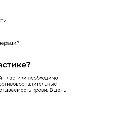
ти;
пераций.
астике?
ой пластики необходимо
противовоспалительные
ртываемость крови. В день