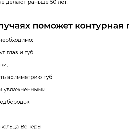
не делают раньше 50 лет.
случаях поможет контурная 
 необходимо:
г глаз и губ;
ки;
ть асимметрию губ;
 и увлажненными;
подбородок;
 кольца Венеры;