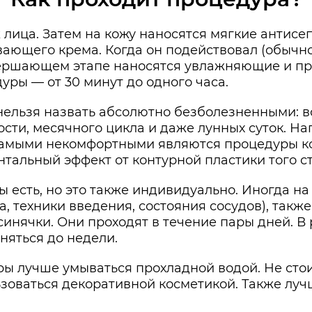
лица. Затем на кожу наносятся мягкие антисе
ающего крема. Когда он подействовал (обычно 
вершающем этапе наносятся увлажняющие и п
уры — от 30 минут до одного часа.
нельзя назвать абсолютно безболезненными: во
сти, месячного цикла и даже лунных суток. На
 самыми некомфортными являются процедуры ко
тальный эффект от контурной пластики того ст
 есть, но это также индивидуально. Иногда на
та, техники введения, состояния сосудов), так
синячки. Они проходят в течение пары дней. В 
аняться до недели.
ры лучше умываться прохладной водой. Не стои
ьзоваться декоративной косметикой. Также луч