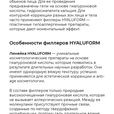
объемов лица. Для ее проведения
предназначены гели на основе гиалуроновой
кислоты, гидроксиапатита кальция. Для
контурной коррекции разных зон лица и тела
часто применяют филлеры HYALUFORM —
пластичные гипоаллергенные препараты,
которые дают моментальный эффект.
Особенности филлеров HYALUFORM
Линейка HYALUFORM
— уникальные
косметологические препараты на основе
гиалуроновой кислоты, которые появились в
результате длительных научных разработок. Они
имеют однородную вязкую текстуру, успешно
применяются для эстетической коррекции и anti-
age косметологии.
В составе филлеров только природная
высокоочищенная гиалуроновая кислота, которая
не вызывает аллергических реакций. Между ее
молекулами присутствуют прочные связи,
созданные по методу твердофазной
модификации, поэтому гель длительное время