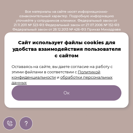
Все материалы на сайте носят информационно-
ознакомительный характер.
Подробную информацию
уточняйте у сотрудников клиники.
Федеральный закон от
21.11.2011 № 323-ФЗ
Федеральный закон от 27.07.2006 № 152-ФЗ
Федеральный закон от 28.12.2013 № 426-ФЗ
Приказ Минздрава
России от 30.12.2014 № 956н
Распоряжение правительства РФ от
12.10.2019 № 2406-р
Сайт использует файлы cookies для
© 2026 ООО «Реформа
удобства взаимодействия пользователя
Екатеринбург» 620000,
Свердловская область, г
с сайтом
Екатеринбург, ул. Маршала
Оставаясь на сайте, вы даете согласие на работу с
Жукова, д. 13, пом. 8-10
этими файлами в соответствии
с
Политикой
конфиденциальности
и
обработки персональных
данных
Ок
Карточка организации
Политика конфиденциальности