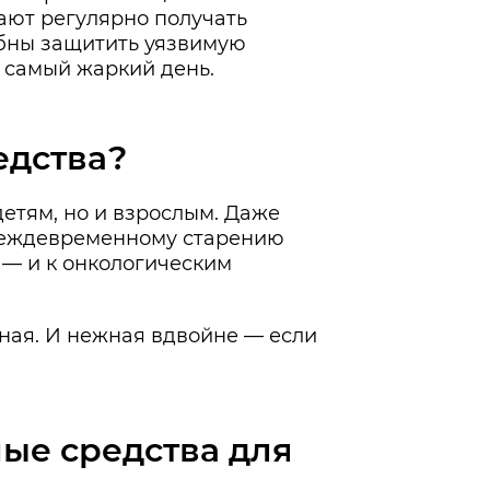
жают регулярно получать
собны защитить уязвимую
в самый жаркий день.
едства?
етям, но и взрослым. Даже
преждевременному старению
 — и к онкологическим
жная. И нежная вдвойне — если
ые средства для