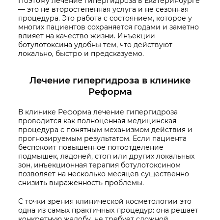
Поэтому лечение гипергидроза в Екатеринбурге
— это не второстепенная услуга и не сезонная
процедура. Это работа с состоянием, которое у
многих пациентов сохраняется годами и заметно
влияет на качество жизни. Инъекции
ботулотоксина удобны тем, что действуют
локально, быстро и предсказуемо.
Лечение гипергидроза в клинике
Реформа
В клинике Реформа лечение гипергидроза
проводится как полноценная медицинская
процедура с понятным механизмом действия и
прогнозируемым результатом. Если пациента
беспокоит повышенное потоотделение
подмышек, ладоней, стоп или других локальных
зон, инъекционная терапия ботулотоксином
позволяет на несколько месяцев существенно
снизить выраженность проблемы.
С точки зрения клинической косметологии это
одна из самых практичных процедур: она решает
конкретную жалобу, не требует сложной