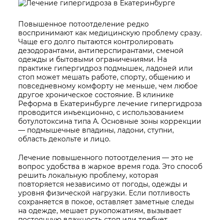
Повышенное потоотделение редко
воспринимают как медицинскую проблему сразу.
Чаще его долго пытаются контролировать
дезодорантами, антиперспирантами, сменой
одежды и бытовыми ограничениями. На
практике гипергидроз подмышек, ладоней или
стоп может мешать работе, спорту, общению и
повседневному комфорту не меньше, чем любое
другое хроническое состояние. В клинике
Реформа в Екатеринбурге лечение гипергидроза
проводится инъекционно, с использованием
ботулотоксина типа А. Основные зоны коррекции
— подмышечные впадины, ладони, ступни,
область декольте и лицо.
Лечение повышенного потоотделения — это не
вопрос удобства в жаркое время года. Это способ
решить локальную проблему, которая
повторяется независимо от погоды, одежды и
уровня физической нагрузки. Если потливость
сохраняется в покое, оставляет заметные следы
на одежде, мешает рукопожатиям, вызывает
постоянную влажность стоп или требует