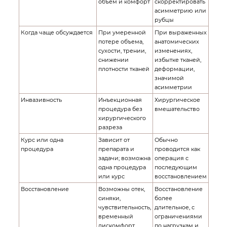
объем и комфорт
скорректировать
асимметрию или
рубцы
Когда чаще обсуждается
При умеренной
При выраженных
потере объема,
анатомических
сухости, трении,
изменениях,
снижении
избытке тканей,
плотности тканей
деформации,
значимой
асимметрии
Инвазивность
Инъекционная
Хирургическое
процедура без
вмешательство
хирургического
разреза
Курс или одна
Зависит от
Обычно
процедура
препарата и
проводится как
задачи; возможна
операция с
одна процедура
последующим
или курс
восстановлением
Восстановление
Возможны отек,
Восстановление
синяки,
более
чувствительность,
длительное, с
временный
ограничениями
дискомфорт
по нагрузкам и