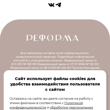
Все материалы на сайте носят информационно-
ознакомительный характер.
Подробную информацию
уточняйте у сотрудников клиники.
Федеральный закон от
21.11.2011 № 323-ФЗ
Федеральный закон от 27.07.2006 № 152-ФЗ
Федеральный закон от 28.12.2013 № 426-ФЗ
Приказ Минздрава
России от 30.12.2014 № 956н
Распоряжение правительства РФ от
12.10.2019 № 2406-р
Сайт использует файлы cookies для
© 2025 ООО «Реформа
удобства взаимодействия пользователя
Екатеринбург» 620000,
Свердловская область, г
с сайтом
Екатеринбург, ул. Маршала
Оставаясь на сайте, вы даете согласие на работу с
Жукова, д. 13, пом. 8-10
этими файлами в соответствии
с
Политикой
конфиденциальности
и
обработки персональных