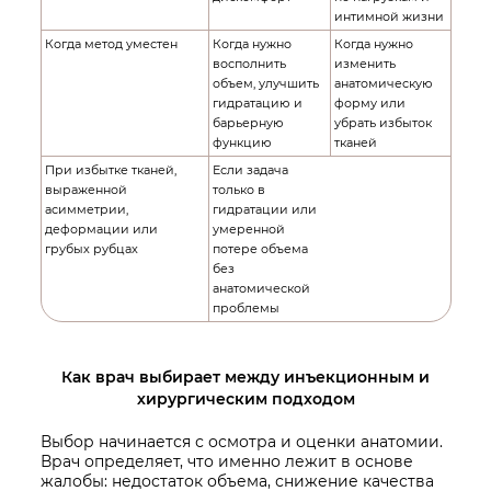
интимной жизни
Когда метод уместен
Когда нужно
Когда нужно
восполнить
изменить
объем, улучшить
анатомическую
гидратацию и
форму или
барьерную
убрать избыток
функцию
тканей
При избытке тканей,
Если задача
выраженной
только в
асимметрии,
гидратации или
деформации или
умеренной
грубых рубцах
потере объема
без
анатомической
проблемы
Как врач выбирает между инъекционным и
хирургическим подходом
Выбор начинается с осмотра и оценки анатомии.
Врач определяет, что именно лежит в основе
жалобы: недостаток объема, снижение качества