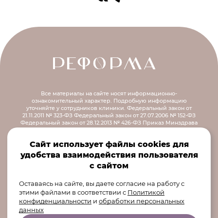
Все материалы на сайте носят информационно-
ознакомительный характер.
Подробную информацию
уточняйте у сотрудников клиники.
Федеральный закон от
21.11.2011 № 323-ФЗ
Федеральный закон от 27.07.2006 № 152-ФЗ
Федеральный закон от 28.12.2013 № 426-ФЗ
Приказ Минздрава
России от 30.12.2014 № 956н
Распоряжение правительства РФ от
12.10.2019 № 2406-р
Сайт использует файлы cookies для
© 2026 ООО «Реформа
удобства взаимодействия пользователя
Екатеринбург» 620000,
Свердловская область, г
с сайтом
Екатеринбург, ул. Маршала
Оставаясь на сайте, вы даете согласие на работу с
Жукова, д. 13, пом. 8-10
этими файлами в соответствии
с
Политикой
конфиденциальности
и
обработки персональных
данных